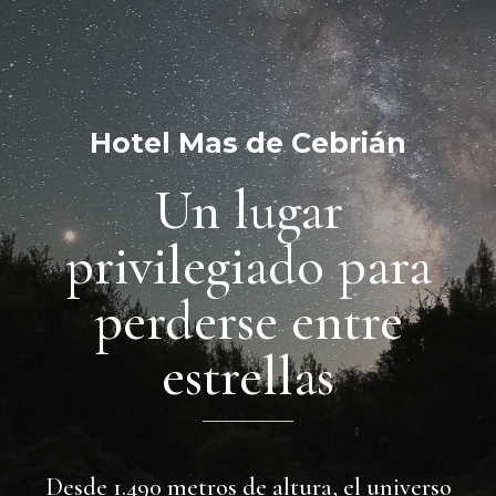
Hotel Mas de Cebrián
Un lugar
privilegiado para
perderse entre
estrellas
Desde 1.490 metros de altura, el universo