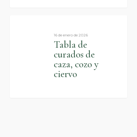
0
16 de enero de 2026
Tabla de
curados de
caza, cozo y
ciervo
0