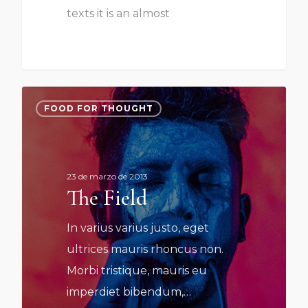
texts it is an almost
FOOD FOR THOUGHT
23 de marzo de 2013
The Field
In varius varius justo, eget
ultrices mauris rhoncus non.
Morbi tristique, mauris eu
imperdiet bibendum,…