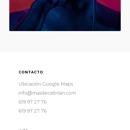
3075
CONTACTO
Ubicación Google Maps
info@masdecebrian.com
619 97 27 76
619 97 27 76